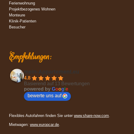
Ferienwohnung
Projektbezogenes Wohnen
Monteure
Klinik-Patienten
Besucher
Empfehlungen:
mein-Appartement.eu
4.8
Basierend auf 13 Bewertungen
powered by
G
o
o
g
l
e
bewerte uns auf
Flexibles Autofahren finden Sie unter
www.share-now.com
.
Mietwagen:
www.europcar.de
.